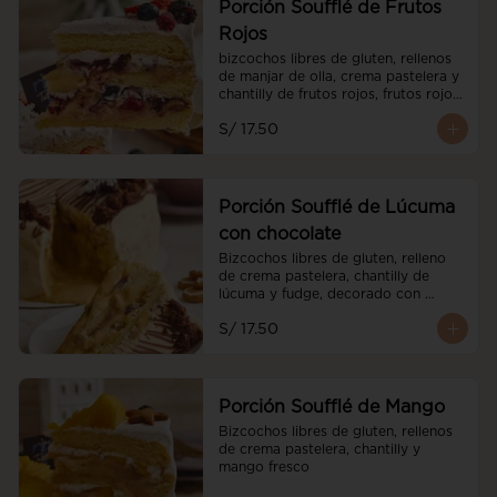
Porción Soufflé de Frutos
Rojos
bizcochos libres de gluten, rellenos 
de manjar de olla, crema pastelera y 
chantilly de frutos rojos, frutos rojos 
frescos y cubierto de chantilly de 
S/ 17.50
frutos rojos.
Porción Soufflé de Lúcuma
con chocolate
Bizcochos libres de gluten, relleno 
de crema pastelera, chantilly de 
lúcuma y fudge, decorado con 
brownies
S/ 17.50
Porción Soufflé de Mango
Bizcochos libres de gluten, rellenos 
de crema pastelera, chantilly y 
mango fresco