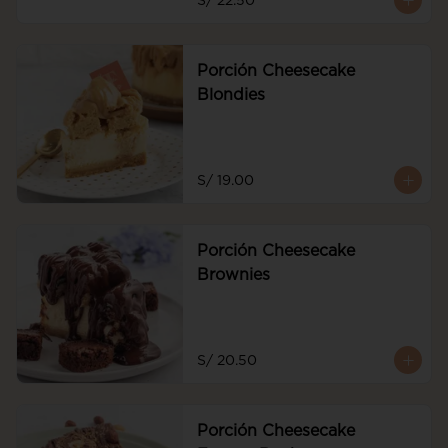
S/ 22.50
de frutos rojos y frutos rojos
Porción Cheesecake
Blondies
S/ 19.00
Porción Cheesecake
Brownies
S/ 20.50
Porción Cheesecake