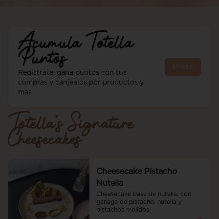
Acumula
Totella
Puntos
Únete
Regístrate, gana puntos con tus
compras y canjealos por productos y
más
Totella´s Signature
Cheesecakes
Cheesecake Pistacho
Nutella
Cheesecake base de nutella, con 
ganage de pistacho, nutella y 
pistachos molidos