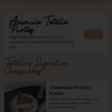
Acumula
Totella
Puntos
Únete
Regístrate, gana puntos con tus
compras y canjealos por productos y
más
Totella´s Signature
Cheesecakes
Cheesecake Pistacho
Nutella
Cheesecake base de nutella, con 
ganage de pistacho, nutella y 
pistachos molidos