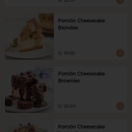
S/ 22.50
de frutos rojos y frutos rojos
Porción Cheesecake
Blondies
S/ 19.00
Porción Cheesecake
Brownies
S/ 20.50
Porción Cheesecake