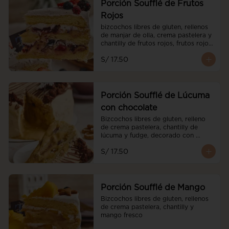
Porción Soufflé de Frutos
Rojos
bizcochos libres de gluten, rellenos 
de manjar de olla, crema pastelera y 
chantilly de frutos rojos, frutos rojos 
frescos y cubierto de chantilly de 
S/ 17.50
frutos rojos.
Porción Soufflé de Lúcuma
con chocolate
Bizcochos libres de gluten, relleno 
de crema pastelera, chantilly de 
lúcuma y fudge, decorado con 
brownies
S/ 17.50
Porción Soufflé de Mango
Bizcochos libres de gluten, rellenos 
de crema pastelera, chantilly y 
mango fresco