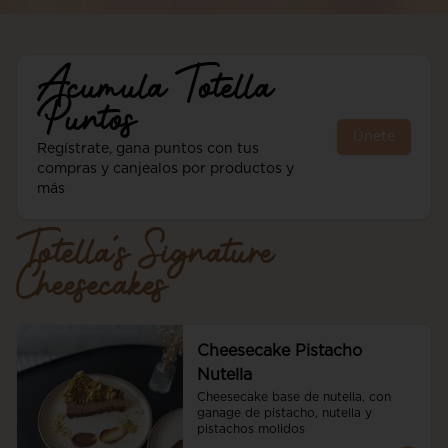
Acumula
Totella
Puntos
Únete
Regístrate, gana puntos con tus
compras y canjealos por productos y
más
Totella´s Signature
Cheesecakes
Cheesecake Pistacho
Nutella
Cheesecake base de nutella, con 
ganage de pistacho, nutella y 
pistachos molidos