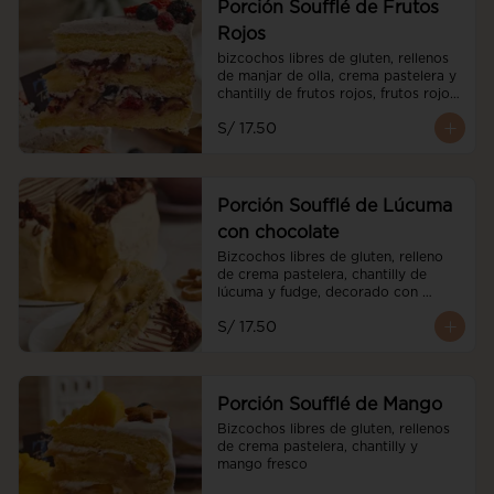
Porción Soufflé de Frutos
Rojos
bizcochos libres de gluten, rellenos 
de manjar de olla, crema pastelera y 
chantilly de frutos rojos, frutos rojos 
frescos y cubierto de chantilly de 
S/ 17.50
frutos rojos.
Porción Soufflé de Lúcuma
con chocolate
Bizcochos libres de gluten, relleno 
de crema pastelera, chantilly de 
lúcuma y fudge, decorado con 
brownies
S/ 17.50
Porción Soufflé de Mango
Bizcochos libres de gluten, rellenos 
de crema pastelera, chantilly y 
mango fresco