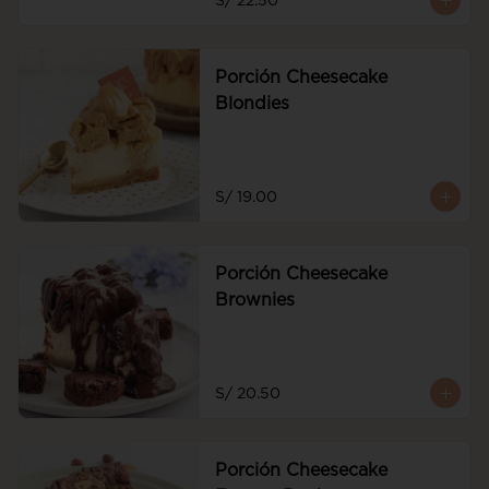
S/ 22.50
de frutos rojos y frutos rojos
Porción Cheesecake
Blondies
S/ 19.00
Porción Cheesecake
Brownies
S/ 20.50
Porción Cheesecake