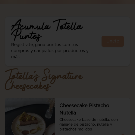
Acumula
Totella
Puntos
Únete
Regístrate, gana puntos con tus
compras y canjealos por productos y
más
Totella´s Signature
Cheesecakes
Cheesecake Pistacho
Nutella
Cheesecake base de nutella, con 
ganage de pistacho, nutella y 
pistachos molidos