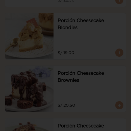
S/ 22.50
de frutos rojos y frutos rojos
Porción Cheesecake
Blondies
S/ 19.00
Porción Cheesecake
Brownies
S/ 20.50
Porción Cheesecake