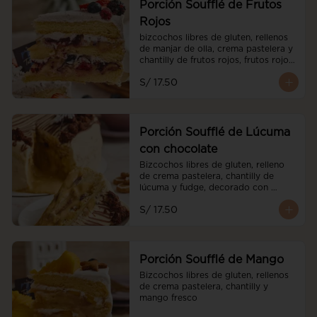
Porción Soufflé de Frutos
Rojos
bizcochos libres de gluten, rellenos 
de manjar de olla, crema pastelera y 
chantilly de frutos rojos, frutos rojos 
frescos y cubierto de chantilly de 
S/ 17.50
frutos rojos.
Porción Soufflé de Lúcuma
con chocolate
Bizcochos libres de gluten, relleno 
de crema pastelera, chantilly de 
lúcuma y fudge, decorado con 
brownies
S/ 17.50
Porción Soufflé de Mango
Bizcochos libres de gluten, rellenos 
de crema pastelera, chantilly y 
mango fresco