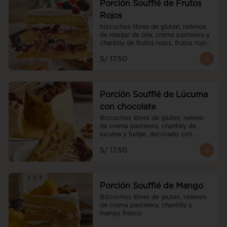
Porción Soufflé de Frutos
Rojos
bizcochos libres de gluten, rellenos 
de manjar de olla, crema pastelera y 
chantilly de frutos rojos, frutos rojos 
frescos y cubierto de chantilly de 
S/ 17.50
frutos rojos.
Porción Soufflé de Lúcuma
con chocolate
Bizcochos libres de gluten, relleno 
de crema pastelera, chantilly de 
lúcuma y fudge, decorado con 
brownies
S/ 17.50
Porción Soufflé de Mango
Bizcochos libres de gluten, rellenos 
de crema pastelera, chantilly y 
mango fresco