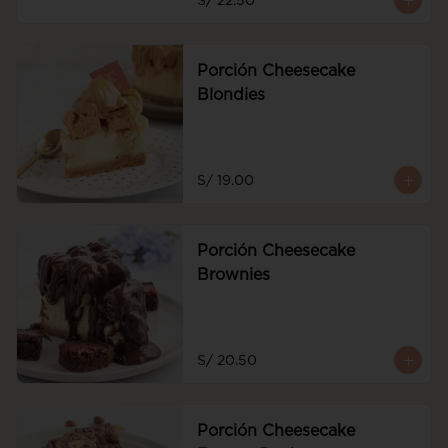
S/ 22.50
de frutos rojos y frutos rojos
Porción Cheesecake
Blondies
S/ 19.00
Porción Cheesecake
Brownies
S/ 20.50
Porción Cheesecake