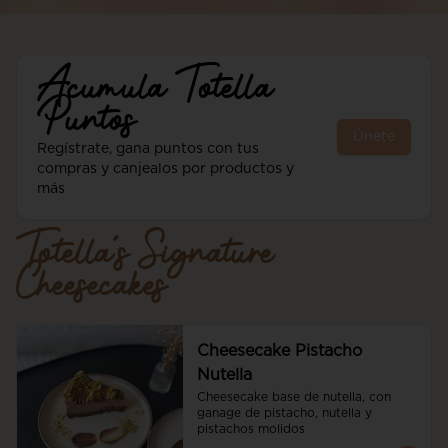
Acumula
Totella
Puntos
Únete
Regístrate, gana puntos con tus
compras y canjealos por productos y
más
Totella´s Signature
Cheesecakes
Cheesecake Pistacho
Nutella
Cheesecake base de nutella, con 
ganage de pistacho, nutella y 
pistachos molidos