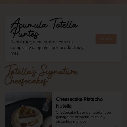
Acumula
Totella
Puntos
Únete
Regístrate, gana puntos con tus
compras y canjealos por productos y
más
Totella´s Signature
Cheesecakes
Cheesecake Pistacho
Nutella
Cheesecake base de nutella, con 
ganage de pistacho, nutella y 
pistachos molidos