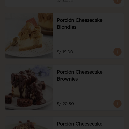
S/ 22.50
de frutos rojos y frutos rojos
Porción Cheesecake
Blondies
S/ 19.00
Porción Cheesecake
Brownies
S/ 20.50
Porción Cheesecake