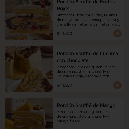
Porción Soufflé de Frutos
Rojos
bizcochos libres de gluten, rellenos 
de manjar de olla, crema pastelera y 
chantilly de frutos rojos, frutos rojos 
frescos y cubierto de chantilly de 
S/ 17.50
frutos rojos.
Porción Soufflé de Lúcuma
con chocolate
Bizcochos libres de gluten, relleno 
de crema pastelera, chantilly de 
lúcuma y fudge, decorado con 
brownies
S/ 17.50
Porción Soufflé de Mango
Bizcochos libres de gluten, rellenos 
de crema pastelera, chantilly y 
mango fresco